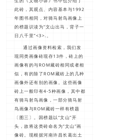
生的《文物小讲》书中也介绍了
此砖，其观点、内容基本与1992
年图书相同，对骑马射鸟画像上
的榜题识读为“文山出马，背子一
日八千里”<3>.。
通过画像资料检索，我们发
现同类画像砖现存13件，砖上的
画像有的与ROM藏砖相同或者相
似，有的除了ROM藏砖上的几种
画像外还有别的画像。这些画像
砖上一般印有4-5种画像，其中都
有骑马射鸟画像，一部分骑马射
鸟画像与ROM藏砖一样有榜题
〔图三〕。因榜题以“文山”开
头，故将这类砖命名为“文山”画
像砖。现根据河南许昌长葛出土