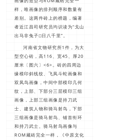
画像的造型与ROM藏砖完全一
样，唯画像的排列顺序和数量有
差别。这两件砖上的榜题，编著
者近江昌司研究员均识读为“戈山
出马非兔子□日八千里”。
河南省文物研究所1件，为大
型空心砖，高116、宽45、厚20
厘米〔图六〕<6>。砖的四周边
缘模印斜线纹、飞凤斗蛇画像和
双凤鸟画像，中间中部模印几何
纹，上部、下部分三层模印三组
画像，上部三组画像是持刀武
士、建筑人物和骑马射鸟，下部
三组画像是骑马射鸟、铺首衔环
和持刀武士。骑马射鸟画像与
ROM藏砖完全一样，《中原文化