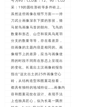
号为90：CLD采：12、90：CLD
采：19的圆柱形砖等多件砖上。
虽然这些画像在细节方面——持
刀武士画像深衣下摆的形状，骑
马射鸟画像马首的朝向、飞鸟的
数量和形态、山峦和双凤鸟尾羽
分支的数量等等，存在着差异，
但画像的主题内容是相同的。画
像细节上的差异，应当与画像使
用的时段不同而在形态上呈现出
的变化。长葛出土汉画像砖报告
指出“这次出土的25件画像空心
砖，从结构造型和图案花纹看，
都具有独特的地域特征……画像内
容和图案花纹在设计、表现手法
上也独具匠心，似为长葛一隅所