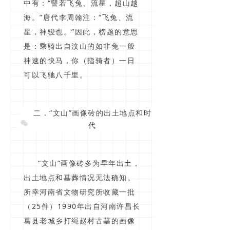
中有：“譬若飞兔、流星，超山越
海。”唐代李周翰注：“飞兔、流
星，神骏也。”因此，榜题的意思
是：乘骑出自汶山的如非兔一般
神速的快马，你（指骑者）一日
可以飞驰八千里。
二．“文山”画像砖的出土地点和时
代
“文山”画像砖多为早年出土，
出土地点和墓葬情况无法确知。
所幸河南省文物研究所收藏一批
（25件）1990年出自河南许昌长
葛县老城乡打绳赵村古墓的画像