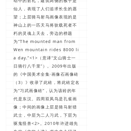
动中的射礼，建筑两侧的猴子是
仙人，表现了人们追求长生的愿
望；上层骑马射鸟画像表现的是
神山上的一匹天马将驮载死者不
朽的灵魂上天去，旁边的榜题
为“The mounted man from
Wen mountain rides 8000 li
a day.”<1>（意译“文山骑士一
日骑行八千里”）。2009年出版
的《中国美术全集·画像石画像砖
（3）》收录了此砖，将此砖定名
为“习武画像砖”，认为该砖的年
代是东汉。四周双凤鸟是孔雀画
像；中间的画像上层是骑马射猎
武士，中层为二人习武，下层为
驱鬼怪兽<2>。2010年许进雄先