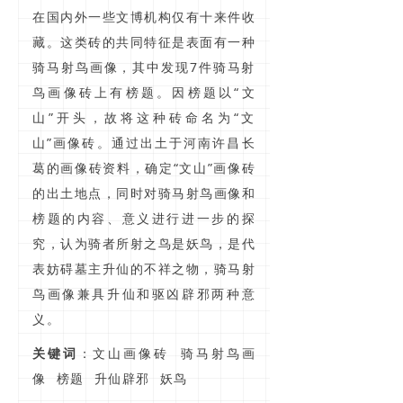
在国内外一些文博机构仅有十来件收
藏。这类砖的共同特征是表面有一种
骑马射鸟画像，其中发现7件骑马射
鸟画像砖上有榜题。因榜题以“文
山”开头，故将这种砖命名为“文
山”画像砖。通过出土于河南许昌长
葛的画像砖资料，确定“文山”画像砖
的出土地点，同时对骑马射鸟画像和
榜题的内容、意义进行进一步的探
究，认为骑者所射之鸟是妖鸟，是代
表妨碍墓主升仙的不祥之物，骑马射
鸟画像兼具升仙和驱凶辟邪两种意
义。
关键词
：文山画像砖 骑马射鸟画
像 榜题 升仙辟邪 妖鸟