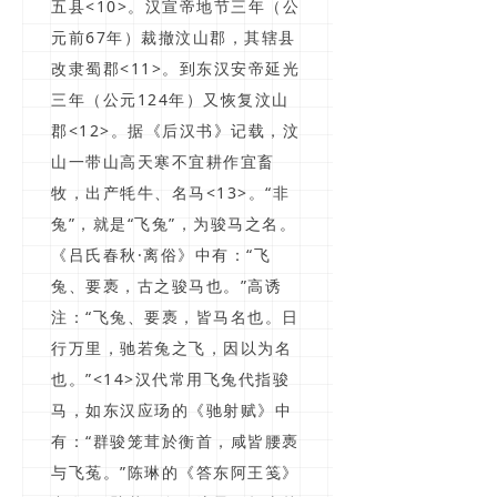
五县<10>。汉宣帝地节三年（公
元前67年）裁撤汶山郡，其辖县
改隶蜀郡<11>。到东汉安帝延光
三年（公元124年）又恢复汶山
郡<12>。据《后汉书》记载，汶
山一带山高天寒不宜耕作宜畜
牧，出产牦牛、名马<13>。“非
兔”，就是“飞兔”，为骏马之名。
《吕氏春秋·离俗》中有：“飞
兔、要褭，古之骏马也。”高诱
注：“飞兔、要褭，皆马名也。日
行万里，驰若兔之飞，因以为名
也。”<14>汉代常用飞兔代指骏
马，如东汉应玚的《驰射赋》中
有：“群骏笼茸於衡首，咸皆腰褭
与飞菟。”陈琳的《答东阿王笺》