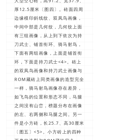
大型空心砖，高91.2、宽37.9、
厚12.5厘米〔图四〕。砖面四周
边缘模印斜线纹、双凤鸟画像，
中间中部是几何纹，几何纹上面
有三组画像，从上到下依次为持
刀武士、铺首衔环、骑马射鸟，
下面有两组画像，上面是铺首衔
环，下面是持刀武士<4>。砖上
的双凤鸟画像和持刀武士画像与
ROM藏砖上同类画像的造型完全
一样，骑马射鸟画像存在差异，
如飞鸟的位置和形态不同，马腿
之间没有山峦，榜题分布在画像
的左、右两侧和马腿之间。另一
件是小方砖，长25.7、高30厘米
〔图五〕<5>。小方砖上的四种