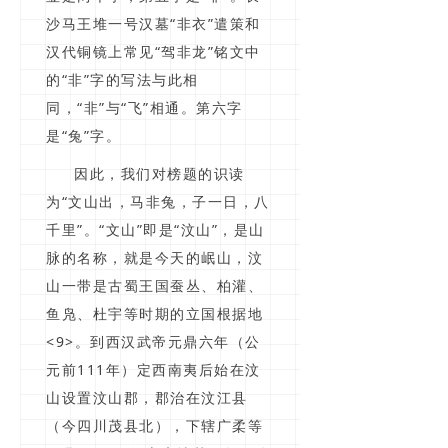
沙马王堆一号汉墓“非衣”遣策和
汉代铜镜上常见“驾非龙”铭文中
的“非”字的写法与此相
同，“非”与“飞”相通。第六字
是“兔”字。
因此，我们对榜题的识读
为“文山出，马非兔，子一日，八
千里”。“文山”即是“汶山”，是山
脉的名称，就是今天的岷山，汶
山一带是古蜀王国蚕丛、柏灌、
鱼凫、杜宇等时期的立国根据地
<9>。到西汉武帝元鼎六年（公
元前111年）定西南夷后始在汶
山设置汶山郡，郡治在汶江县
（今四川茂县北），下辖广柔等