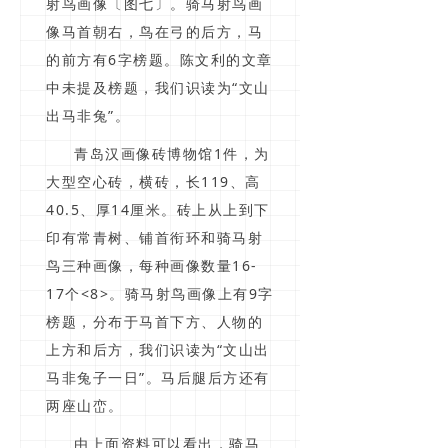
射鸟画像〔图七〕。骑马射鸟画
像马首朝右，鸟在弓的后方，马
的前方有6字榜题。陈文利的文章
中未提及榜题，我们识读为“文山
出马非兔”。
青岛汉画像砖博物馆1件，为
大型空心砖，横砖，长119、高
40.5、厚14厘米。砖上从上到下
印有常青树、铺首衔环和骑马射
鸟三种画像，每种画像数量16-
17个<8>。骑马射鸟画像上有9字
榜题，分布于马首下方、人物的
上方和后方，我们识读为“文山出
马非兔子一日”。马后腿后方还有
两座山峦。
由上面资料可以看出，骑马