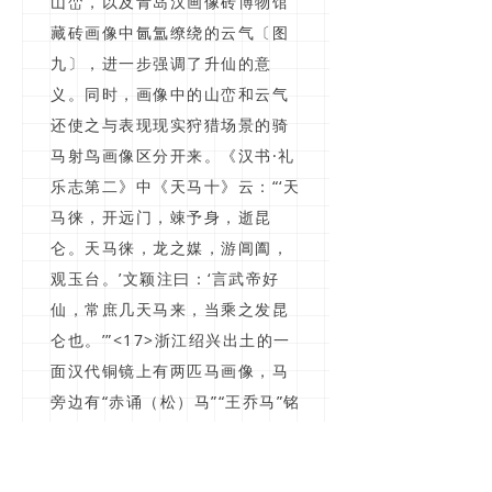
山峦，以及青岛汉画像砖博物馆
藏砖画像中氤氲缭绕的云气〔图
九〕，进一步强调了升仙的意
义。同时，画像中的山峦和云气
还使之与表现现实狩猎场景的骑
马射鸟画像区分开来。《汉书·礼
乐志第二》中《天马十》云：“‘天
马徕，开远门，竦予身，逝昆
仑。天马徕，龙之媒，游阊阖，
观玉台。’文颖注曰：‘言武帝好
仙，常庶几天马来，当乘之发昆
仑也。’”<17>浙江绍兴出土的一
面汉代铜镜上有两匹马画像，马
旁边有“赤诵（松）马”“王乔马”铭
文，两马之间是两个羽人对坐六
博的场景<18>。说明汉代的人相