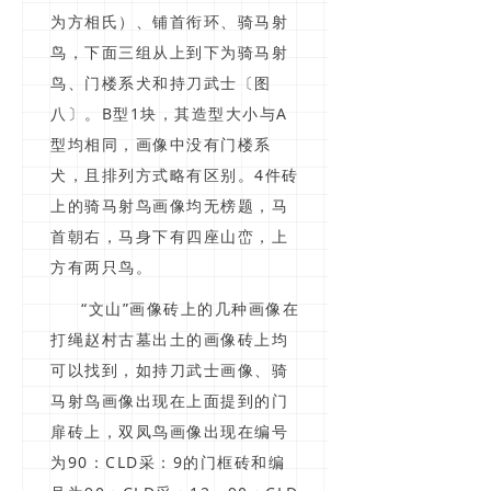
为方相氏）、铺首衔环、骑马射
鸟，下面三组从上到下为骑马射
鸟、门楼系犬和持刀武士〔图
八〕。B型1块，其造型大小与A
型均相同，画像中没有门楼系
犬，且排列方式略有区别。4件砖
上的骑马射鸟画像均无榜题，马
首朝右，马身下有四座山峦，上
方有两只鸟。
“文山”画像砖上的几种画像在
打绳赵村古墓出土的画像砖上均
可以找到，如持刀武士画像、骑
马射鸟画像出现在上面提到的门
扉砖上，双凤鸟画像出现在编号
为90：CLD采：9的门框砖和编