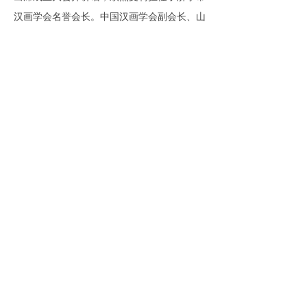
汉画学会名誉会长。中国汉画学会副会长、山
东石刻艺术博物馆副馆长、研究馆员杨爱国先
生，以及山东省博物馆、浙江农林大学汉画造
型语言研究所、安徽省淮北市文物局、淮北市
博物馆等单位的文博专家学者应邀出席了济宁
市汉画学会成立大会。大会选举高成丰为首任
会长。
成立大会结束后，举行了“济宁汉画学术研
讨会”，研讨会由中国汉画学会常务理事、山