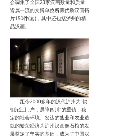
会调集了全国23家汉画数量和质量
皆属一流的文博单位所藏优质汉画拓
片150件(套)，其中还包括泸州的精
品汉画。
距今2000多年的汉代泸州为“锁
钥沱江门户，屏障四川”的重镇，稳
定的社会环境、发达的盐业和农业造
就的繁荣经济为泸州汉画像石棺的发
展奠定了坚实的基础，成为了中国汉