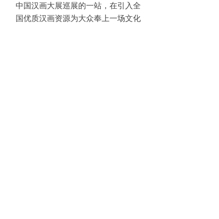
中国汉画大展巡展的一站，在引入全
国优质汉画资源为大众奉上一场文化
盛宴的同时，亦扩大了泸州汉画资源
在国家级平台的宣传，以期通过有全
国影响力的精品展览为泸州争创四川
经济副中心、建设川南文化高地贡献
文化力量。