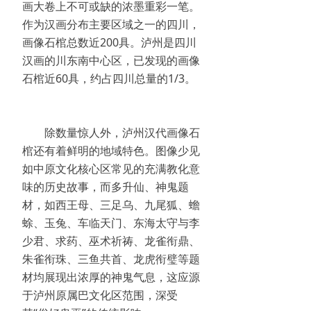
画大卷上不可或缺的浓墨重彩一笔。
作为汉画分布主要区域之一的四川，
画像石棺总数近200具。泸州是四川
汉画的川东南中心区，已发现的画像
石棺近60具，约占四川总量的1/3。
除数量惊人外，泸州汉代画像石
棺还有着鲜明的地域特色。图像少见
如中原文化核心区常见的充满教化意
味的历史故事，而多升仙、神鬼题
材，如西王母、三足乌、九尾狐、蟾
蜍、玉兔、车临天门、东海太守与李
少君、求药、巫术祈祷、龙雀衔鼎、
朱雀衔珠、三鱼共首、龙虎衔璧等题
材均展现出浓厚的神鬼气息，这应源
于泸州原属巴文化区范围，深受