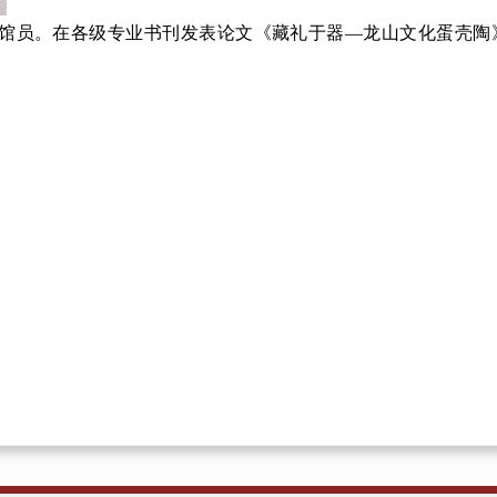
馆员。在各级专业书刊发表论文《藏礼于
器
—
龙山文化蛋壳陶