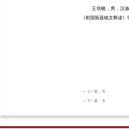
王培晓，男，汉
《邾国匜器铭文释读》
上一篇：
无
ꂃ
下一篇：
无
ꁹ