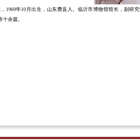
族
，
196
9
年
1
0
月出生，山东费县人。临沂市博物馆馆长，副研究
等十余篇。