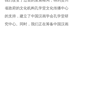
我们改变了过去的发展格局，得到贵州
省政府的文化机构孔学堂文化传播中心
的支持，建立了中国汉画学会孔学堂研
究中心。同时，我们正在筹备中国汉画
学会美国研究中心，所有的相关事宜都
已经准备就绪。我们的官方网站也已经
完成，正在完成相关的注册工作。总
之，随着中国文化事业的发展，公民对
于公共文化服务需求的增加，中国汉画
学会也会迎来一个历史性的契机。
我们希望我们的努力能够为各地的公
共文化服务作出应有的工作，同时我们
也希望用我们的专业知识，用我们的专